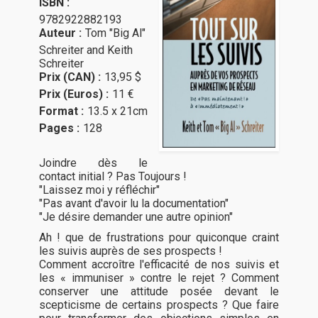
ISBN :
9782922882193
Auteur :
Tom "Big Al"
Schreiter and Keith
Schreiter
Prix (CAN) :
13,95 $
Prix (Euros) :
11 €
Format :
13.5 x 21cm
Pages :
128
Joindre dès le
contact initial ? Pas Toujours !
"Laissez moi y réfléchir"
"Pas avant d'avoir lu la documentation"
"Je désire demander une autre opinion"
Ah ! que de frustrations pour quiconque craint
les suivis auprès de ses prospects !
Comment accroître l'efficacité de nos suivis et
les « immuniser » contre le rejet ? Comment
conserver une attitude posée devant le
scepticisme de certains prospects ? Que faire