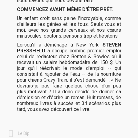
nous savons que nous devons faire.
COMMENCEZ AVANT MÊME D'ÊTRE PRÊT.
Un enfant croit sans peine l'incroyable, comme
d'ailleurs les génies et les fous. Seuls vous et
moi, avec nos grands cerveaux et nos cœurs
minuscules, doutons, pensons trop et hésitons.
Lorsqu'il a déménagé à New York,
STEVEN
PRESSFIELD
a occupé comme premier emploi
celui de rédacteur chez Benton & Bowles où il
recevait un salaire hebdomadaire de 150 $. Un
jour qu'il réécrivait le mode d'emploi -- qui
consistait à rajouter de l'eau -- de la nourriture
pour chiens Gravy Train, il s'est demandé : « Ne
devrais-je pas faire quelque chose d'un peu
plus motivant ? Il a donc décidé de donner sa
démission et d'écrire un roman. Huit romans, de
nombreux livres à succès et 34 scénarios plus
tard, vous avez découvert ce livre.
Le Dip