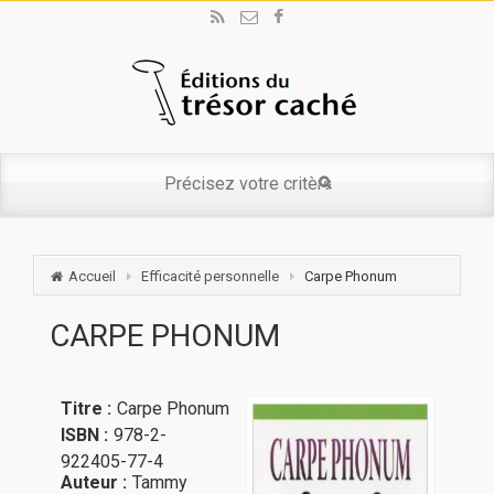
Accueil
Efficacité personnelle
Carpe Phonum
CARPE PHONUM
Titre :
Carpe Phonum
ISBN :
978-2-
922405-77-4
Auteur :
Tammy